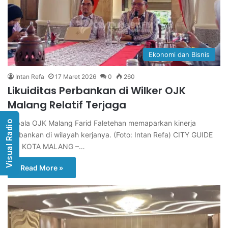
Ekonomi dan Bisnis
Intan Refa
17 Maret 2026
0
260
Likuiditas Perbankan di Wilker OJK
Malang Relatif Terjaga
Visual Radio
Kepala OJK Malang Farid Faletehan memaparkan kinerja
perbankan di wilayah kerjanya. (Foto: Intan Refa) CITY GUIDE
FM, KOTA MALANG –…
Read More »