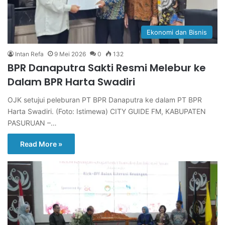
Ekonomi dan Bisnis
Intan Refa
9 Mei 2026
0
132
BPR Danaputra Sakti Resmi Melebur ke
Dalam BPR Harta Swadiri
OJK setujui peleburan PT BPR Danaputra ke dalam PT BPR
Harta Swadiri. (Foto: Istimewa) CITY GUIDE FM, KABUPATEN
PASURUAN –…
Read More »