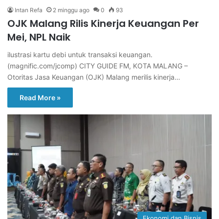
Intan Refa
2 minggu ago
0
93
OJK Malang Rilis Kinerja Keuangan Per
Mei, NPL Naik
ilustrasi kartu debi untuk transaksi keuangan.
(magnific.com/jcomp) CITY GUIDE FM, KOTA MALANG –
Otoritas Jasa Keuangan (OJK) Malang merilis kinerja…
Read More »
Ekonomi dan Bisnis