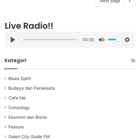
Next page
Live Radio!!
00:00
P
M
S
l
u
e
a
t
t
Kategori
y
e
t
i
Blues Spirit
n
g
Budaya dan Pariwisata
s
Cafe Ide
Consology
Ekonomi dan Bisnis
Feature
Galeri City Guide FM