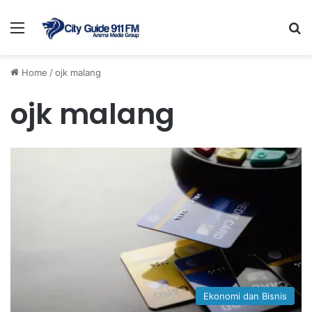
Menu
Se
Home
/
ojk malang
ojk malang
Ekonomi dan Bisnis