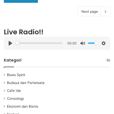
Next page
Live Radio!!
00:00
P
M
S
l
u
e
a
t
t
Kategori
y
e
t
i
Blues Spirit
n
g
Budaya dan Pariwisata
s
Cafe Ide
Consology
Ekonomi dan Bisnis