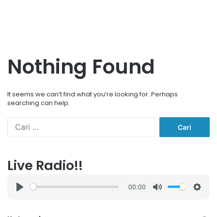
Nothing Found
It seems we can’t find what you’re looking for. Perhaps
searching can help.
Cari
untuk:
Live Radio!!
00:00
P
M
S
l
u
e