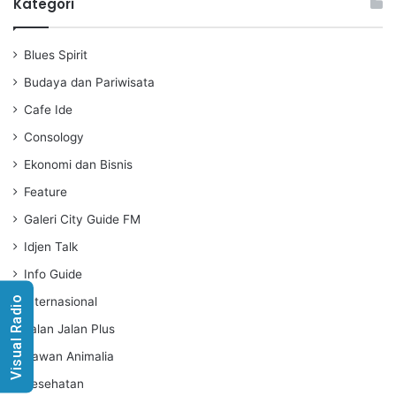
a
t
t
Kategori
y
e
t
i
Blues Spirit
n
g
Budaya dan Pariwisata
s
Cafe Ide
Consology
Ekonomi dan Bisnis
Feature
Galeri City Guide FM
Idjen Talk
Info Guide
Visual Radio
Internasional
Jalan Jalan Plus
Kawan Animalia
Kesehatan