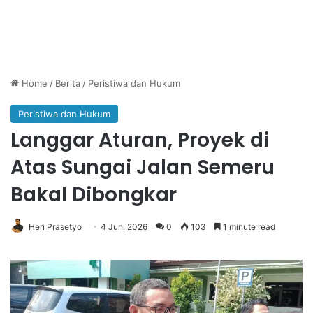
Home
/
Berita
/
Peristiwa dan Hukum
Peristiwa dan Hukum
Langgar Aturan, Proyek di
Atas Sungai Jalan Semeru
Bakal Dibongkar
Heri Prasetyo
4 Juni 2026
0
103
1 minute read