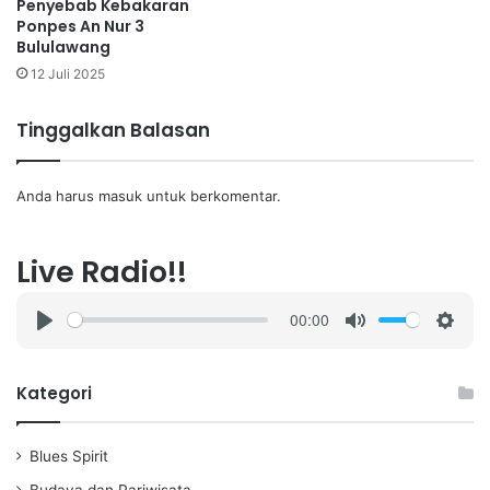
Penyebab Kebakaran
Ponpes An Nur 3
Bululawang
12 Juli 2025
Tinggalkan Balasan
Anda harus
masuk
untuk berkomentar.
Live Radio!!
00:00
P
M
S
l
u
e
a
t
t
Kategori
y
e
t
i
Blues Spirit
n
g
Budaya dan Pariwisata