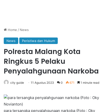
Home
/
News
News
Peristiwa dan Hukum
Polresta Malang Kota
Ringkus 5 Pelaku
Penyalahgunaan Narkoba
city guide
11 Agustus 2023
0
671
1 minute read
para tersangka penyalahgunaan narkoba (Foto : Oky