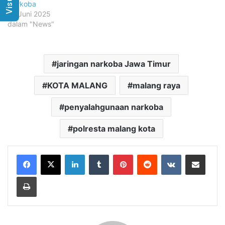
Narkoba
26 Juni 2025
dalam "News"
jaringan narkoba Jawa Timur
KOTA MALANG
malang raya
penyalahgunaan narkoba
polresta malang kota
LinkedIn
Tumblr
Pinterest
Reddit
VKontakte
Share via Email
Print