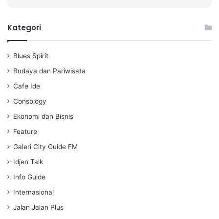
P
M
S
l
u
e
a
t
t
Kategori
y
e
t
i
Blues Spirit
n
g
Budaya dan Pariwisata
s
Cafe Ide
Consology
Ekonomi dan Bisnis
Feature
Galeri City Guide FM
Idjen Talk
Info Guide
Internasional
Jalan Jalan Plus