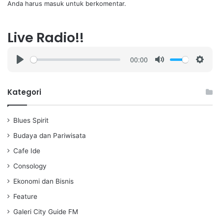
Anda harus
masuk
untuk berkomentar.
Live Radio!!
00:00
P
M
S
l
u
e
a
t
t
Kategori
y
e
t
i
Blues Spirit
n
g
Budaya dan Pariwisata
s
Cafe Ide
Consology
Ekonomi dan Bisnis
Feature
Galeri City Guide FM