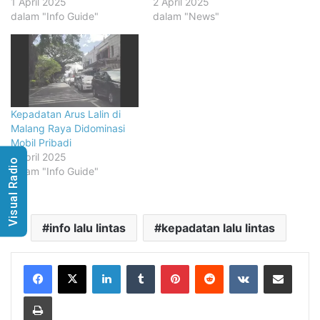
1 April 2025
2 April 2025
dalam "Info Guide"
dalam "News"
Kepadatan Arus Lalin di
Malang Raya Didominasi
Mobil Pribadi
1 April 2025
Visual Radio
dalam "Info Guide"
info lalu lintas
kepadatan lalu lintas
LinkedIn
Tumblr
Pinterest
Reddit
VKontakte
Share via Email
Print