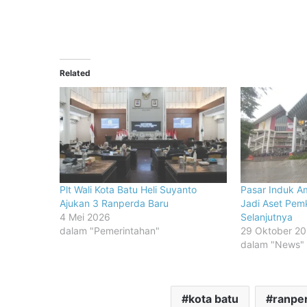
Related
Plt Wali Kota Batu Heli Suyanto
Pasar Induk A
Ajukan 3 Ranperda Baru
Jadi Aset Pemk
4 Mei 2026
Selanjutnya
dalam "Pemerintahan"
29 Oktober 2
dalam "News"
kota batu
ranpe