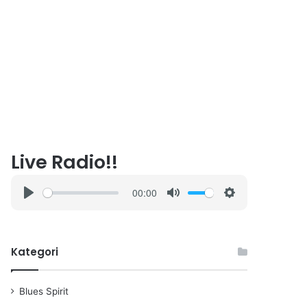
Live Radio!!
00:00
P
M
S
l
u
e
a
t
t
Kategori
y
e
t
i
n
Blues Spirit
g