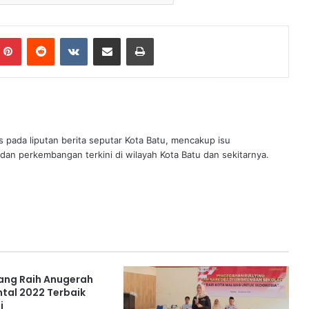
mblr
Pinterest
Reddit
VKontakte
Share via Email
Print
s pada liputan berita seputar Kota Batu, mencakup isu
 dan perkembangan terkini di wilayah Kota Batu dan sekitarnya.
ang Raih Anugerah
ntal 2022 Terbaik
i