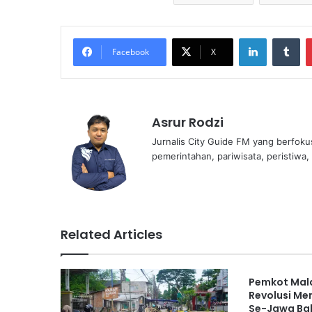
LinkedIn
Tu
Facebook
X
Asrur Rodzi
Jurnalis City Guide FM yang berfoku
pemerintahan, pariwisata, peristiwa,
Related Articles
Pemkot Mal
Revolusi Me
Se-Jawa Bal