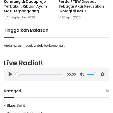
Kandang di Dadaprejo
Perda RTRW Disebut
Terbakar, Ribuan Ayam
Sebagai Akar Kerusakan
Mati Terpanggang
Ekologi di Batu
14 September 2025
10 April 2026
Tinggalkan Balasan
Anda harus
masuk
untuk berkomentar.
Live Radio!!
00:00
P
M
S
l
u
e
a
t
t
Kategori
y
e
t
i
Blues Spirit
n
g