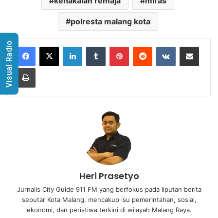
kenakalan remaja
miras
polresta malang kota
Visual Radio
LinkedIn
Tumblr
Pinterest
Reddit
VKontakte
Share via Email
Print
Heri Prasetyo
Jurnalis City Guide 911 FM yang berfokus pada liputan berita
seputar Kota Malang, mencakup isu pemerintahan, sosial,
ekonomi, dan peristiwa terkini di wilayah Malang Raya.