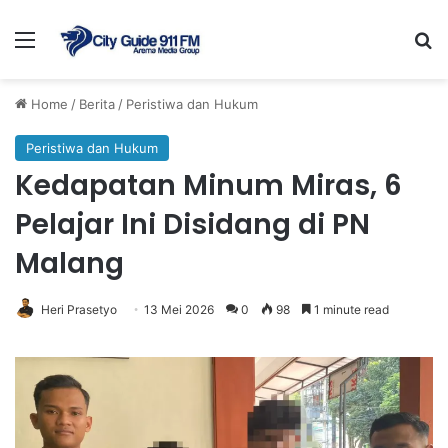
Menu
Se
Home
/
Berita
/
Peristiwa dan Hukum
Peristiwa dan Hukum
Kedapatan Minum Miras, 6
Pelajar Ini Disidang di PN
Malang
Heri Prasetyo
13 Mei 2026
0
98
1 minute read