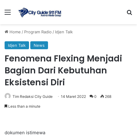
Menu
Se
Home
/
Program Radio
/
Idjen Talk
Idjen Talk
News
Fenomena Flexing Menjadi
Bagian Dari Kebutuhan
Eksistensi Diri
Tim Redaksi City Guide
14 Maret 2022
0
268
Less than a minute
dokumen istimewa