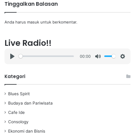
Tinggalkan Balasan
Anda harus
masuk
untuk berkomentar.
Live Radio!!
00:00
P
M
S
l
u
e
a
t
t
Kategori
y
e
t
i
Blues Spirit
n
g
Budaya dan Pariwisata
s
Cafe Ide
Consology
Ekonomi dan Bisnis