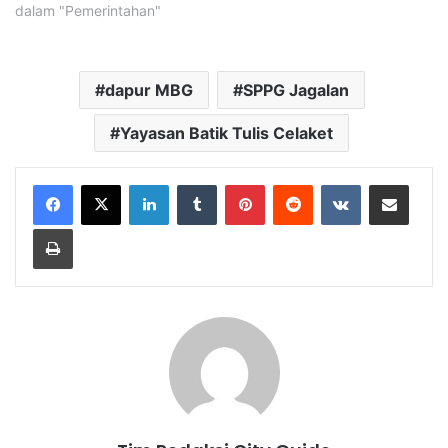
dalam "Pemerintahan"
dapur MBG
SPPG Jagalan
Yayasan Batik Tulis Celaket
LinkedIn
Tumblr
Pinterest
Reddit
VKontakte
Share via Email
Print