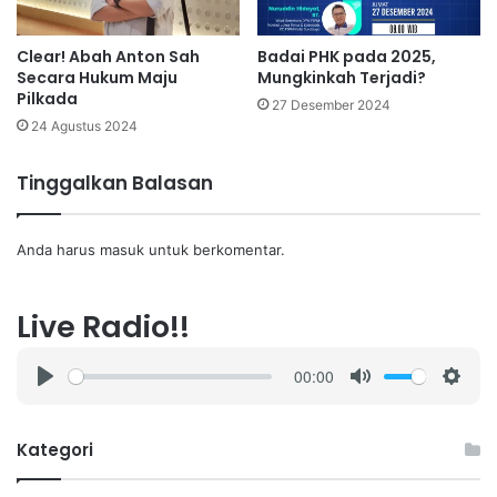
Clear! Abah Anton Sah
Badai PHK pada 2025,
Secara Hukum Maju
Mungkinkah Terjadi?
Pilkada
27 Desember 2024
24 Agustus 2024
Tinggalkan Balasan
Anda harus
masuk
untuk berkomentar.
Live Radio!!
00:00
P
M
S
l
u
e
a
t
t
Kategori
y
e
t
i