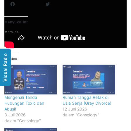
Facebook
Twitter
Menyukai ini:
Memuat...
Visual Radio
Related
Mengenali Tanda
Rumah Tangga Retak di
Hubungan Toxic dan
Usia Senja (Gray Divorce)
Abusif
12 Juni 2026
3 Juli 2026
dalam "Consology"
dalam "Consology"