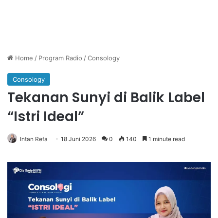
Home
/
Program Radio
/
Consology
Consology
Tekanan Sunyi di Balik Label
“Istri Ideal”
Intan Refa
18 Juni 2026
0
140
1 minute read