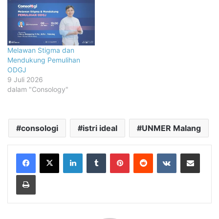
Melawan Stigma dan
Mendukung Pemulihan
ODGJ
9 Juli 2026
dalam "Consology"
consologi
istri ideal
UNMER Malang
LinkedIn
Tumblr
Pinterest
Reddit
VKontakte
Share via Email
Print