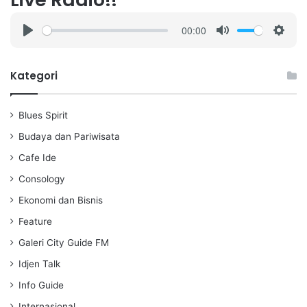
00:00
P
M
S
l
u
e
a
t
t
Kategori
y
e
t
i
Blues Spirit
n
g
Budaya dan Pariwisata
s
Cafe Ide
Consology
Ekonomi dan Bisnis
Feature
Galeri City Guide FM
Idjen Talk
Info Guide
Internasional