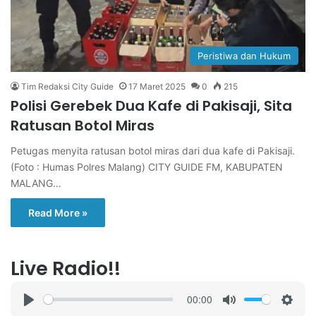
Peristiwa dan Hukum
Tim Redaksi City Guide
17 Maret 2025
0
215
Polisi Gerebek Dua Kafe di Pakisaji, Sita
Ratusan Botol Miras
Petugas menyita ratusan botol miras dari dua kafe di Pakisaji.
(Foto : Humas Polres Malang) CITY GUIDE FM, KABUPATEN
MALANG…
Read More »
Live Radio!!
00:00
P
M
S