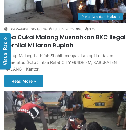
Peristiwa dan Hukum
Tim Redaksi City Guide
18 Juni 2025
0
173
Bea Cukai Malang Musnahkan BKC Ilegal
Visual Radio
Bernilai Miliaran Rupiah
Wabup Malang Lathifah Shohib menyalakan api ke dalam
incinerator. (Foto : Intan Refa) CITY GUIDE FM, KABUPATEN
MALANG – Kantor…
Read More »