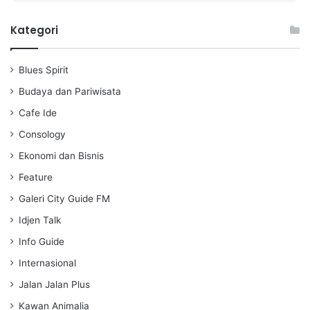
l
u
e
a
t
t
Kategori
y
e
t
i
Blues Spirit
n
g
Budaya dan Pariwisata
s
Cafe Ide
Consology
Ekonomi dan Bisnis
Feature
Galeri City Guide FM
Idjen Talk
Info Guide
Internasional
Jalan Jalan Plus
Kawan Animalia