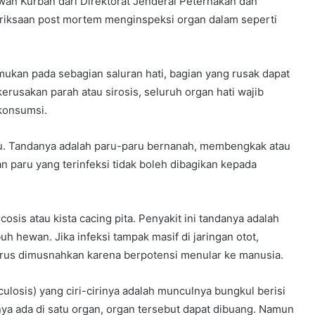
n Kurban dari Direktorat Jenderal Peternakan dan
riksaan post mortem menginspeksi organ dalam seperti
emukan pada sebagian saluran hati, bagian yang rusak dapat
erusakan parah atau sirosis, seluruh organ hati wajib
konsumsi.
ru. Tandanya adalah paru-paru bernanah, membengkak atau
n paru yang terinfeksi tidak boleh dibagikan kepada
cosis atau kista cacing pita. Penyakit ini tandanya adalah
buh hewan. Jika infeksi tampak masif di jaringan otot,
arus dimusnahkan karena berpotensi menular ke manusia.
ulosis) yang ciri-cirinya adalah munculnya bungkul berisi
ya ada di satu organ, organ tersebut dapat dibuang. Namun