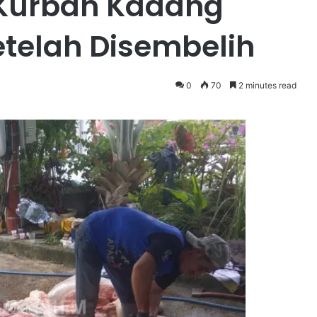
 Kurban Kadang
etelah Disembelih
0
70
2 minutes read