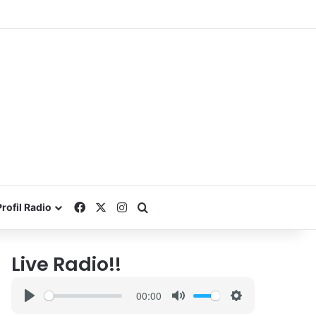
Facebook
X
Instagram
Search for
Profil Radio
Live Radio!!
00:00
P
M
S