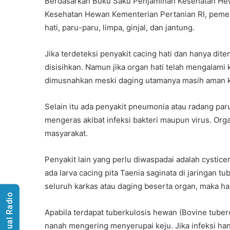
Berdasarkan Buku Saku Penjaminan Kesehatan Hewa
Kesehatan Hewan Kementerian Pertanian RI, peme
hati, paru-paru, limpa, ginjal, dan jantung.
Jika terdeteksi penyakit cacing hati dan hanya dit
disisihkan. Namun jika organ hati telah mengalami k
dimusnahkan meski daging utamanya masih aman 
Selain itu ada penyakit pneumonia atau radang pa
mengeras akibat infeksi bakteri maupun virus. Orga
masyarakat.
Penyakit lain yang perlu diwaspadai adalah cysticer
ada larva cacing pita Taenia saginata di jaringan tu
seluruh karkas atau daging beserta organ, maka h
Visual Radio
Apabila terdapat tuberkulosis hewan (Bovine tuberc
nanah mengering menyerupai keju. Jika infeksi han