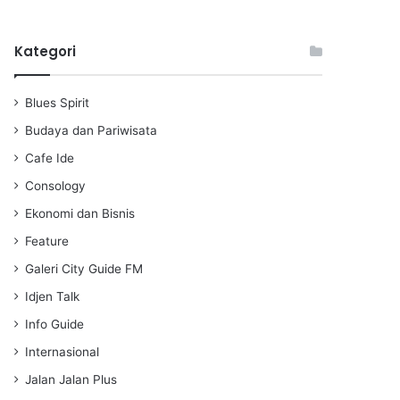
l
u
e
a
t
t
Kategori
y
e
t
i
n
Blues Spirit
g
s
Budaya dan Pariwisata
Cafe Ide
Consology
Ekonomi dan Bisnis
Feature
Galeri City Guide FM
Idjen Talk
Info Guide
Internasional
Jalan Jalan Plus