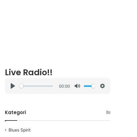
Live Radio!!
00:00
P
M
S
l
u
e
a
t
t
Kategori
y
e
t
i
n
Blues Spirit
g