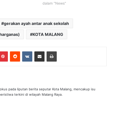
dalam "News"
gerakan ayah antar anak sekolah
(harganas)
KOTA MALANG
mblr
Pinterest
Reddit
VKontakte
Share via Email
Print
fokus pada liputan berita seputar Kota Malang, mencakup isu
eristiwa terkini di wilayah Malang Raya.