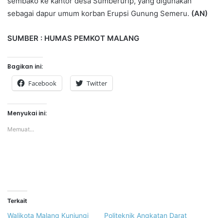
sembako ke kantor desa Sumberurip, yang digunakan
sebagai dapur umum korban Erupsi Gunung Semeru.
(AN)
SUMBER : HUMAS PEMKOT MALANG
Bagikan ini:
Facebook
Twitter
Menyukai ini:
Memuat...
Terkait
Walikota Malang Kunjungi
Politeknik Angkatan Darat