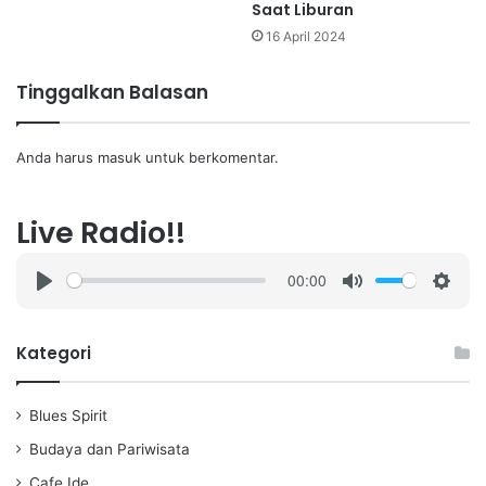
Saat Liburan
16 April 2024
Tinggalkan Balasan
Anda harus
masuk
untuk berkomentar.
Live Radio!!
00:00
P
M
S
l
u
e
a
t
t
Kategori
y
e
t
i
Blues Spirit
n
g
Budaya dan Pariwisata
s
Cafe Ide