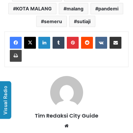
KOTA MALANG
malang
pandemi
semeru
sutiaji
LinkedIn
Tumblr
Pinterest
Reddit
VKontakte
Share via Email
Print
Visual Radio
Tim Redaksi City Guide
Website