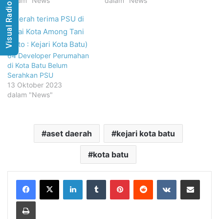
dalam "News"
dalam "News"
Visual Radio
64 Developer Perumahan
di Kota Batu Belum
Serahkan PSU
13 Oktober 2023
dalam "News"
aset daerah
kejari kota batu
kota batu
LinkedIn
Tumblr
Pinterest
Reddit
VKontakte
Share via Email
Print