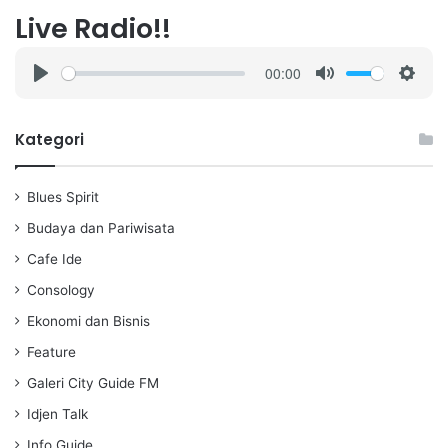
Live Radio!!
00:00
P
M
S
l
u
e
a
t
t
Kategori
y
e
t
i
Blues Spirit
n
g
Budaya dan Pariwisata
s
Cafe Ide
Consology
Ekonomi dan Bisnis
Feature
Galeri City Guide FM
Idjen Talk
Info Guide