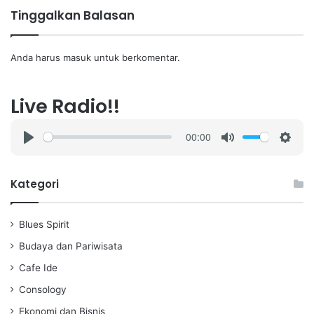
Tinggalkan Balasan
Anda harus
masuk
untuk berkomentar.
Live Radio!!
00:00
P
M
S
l
u
e
a
t
t
Kategori
y
e
t
i
Blues Spirit
n
g
Budaya dan Pariwisata
s
Cafe Ide
Consology
Ekonomi dan Bisnis