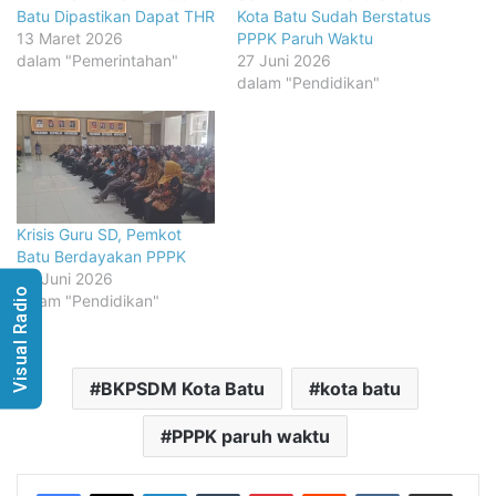
Batu Dipastikan Dapat THR
Kota Batu Sudah Berstatus
13 Maret 2026
PPPK Paruh Waktu
dalam "Pemerintahan"
27 Juni 2026
dalam "Pendidikan"
Krisis Guru SD, Pemkot
Batu Berdayakan PPPK
30 Juni 2026
Visual Radio
dalam "Pendidikan"
BKPSDM Kota Batu
kota batu
PPPK paruh waktu
LinkedIn
Tumblr
Pinterest
Reddit
VKontakte
Share via Email