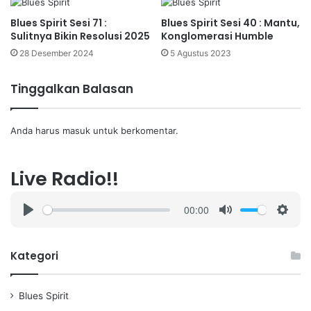
Blues Spirit Sesi 71 :
Blues Spirit Sesi 40 : Mantu,
Sulitnya Bikin Resolusi 2025
Konglomerasi Humble
28 Desember 2024
5 Agustus 2023
Tinggalkan Balasan
Anda harus
masuk
untuk berkomentar.
Live Radio!!
00:00
P
M
S
l
u
e
a
t
t
Kategori
y
e
t
i
Blues Spirit
n