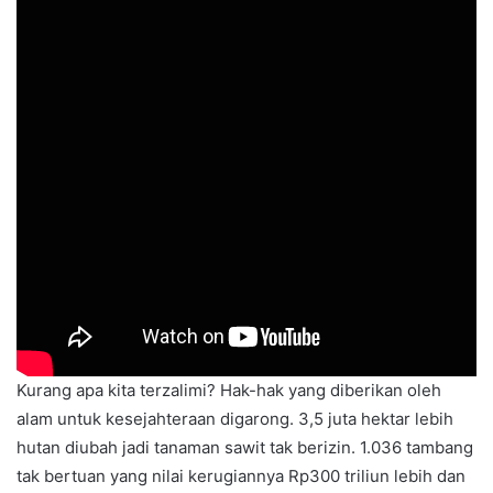
Kurang apa kita terbanting-banting oleh kebiadaban oknum
yang kerakusannya menjebol harmoni belantara, merusak
ekosistem alam maupun masa depan anak-anak?
Kurang apa kita tertipu? Bukan saja satu RT, tapi satu
negeri. Seluruh rakyat membayar pajak pemilik kedaulatan.
Kurang apa kita terzalimi? Hak-hak yang diberikan oleh
alam untuk kesejahteraan digarong. 3,5 juta hektar lebih
hutan diubah jadi tanaman sawit tak berizin. 1.036 tambang
tak bertuan yang nilai kerugiannya Rp300 triliun lebih dan