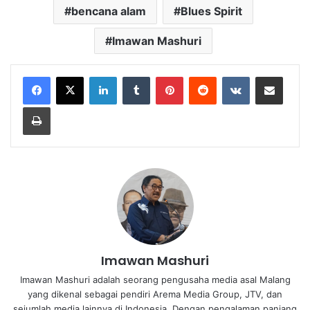
bencana alam
Blues Spirit
Imawan Mashuri
LinkedIn
Tumblr
Pinterest
Reddit
VKontakte
Share via Email
Print
Imawan Mashuri
Imawan Mashuri adalah seorang pengusaha media asal Malang
yang dikenal sebagai pendiri Arema Media Group, JTV, dan
sejumlah media lainnya di Indonesia. Dengan pengalaman panjang