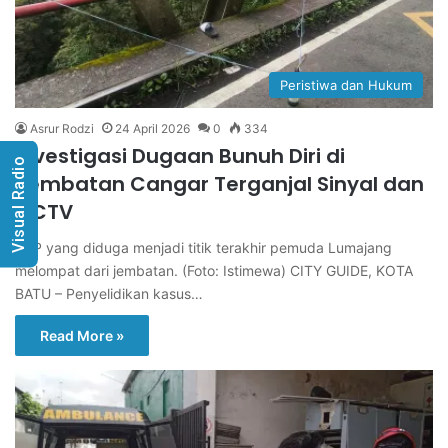
Peristiwa dan Hukum
Asrur Rodzi
24 April 2026
0
334
Investigasi Dugaan Bunuh Diri di
Visual Radio
Jembatan Cangar Terganjal Sinyal dan
CCTV
TKP yang diduga menjadi titik terakhir pemuda Lumajang
melompat dari jembatan. (Foto: Istimewa) CITY GUIDE, KOTA
BATU – Penyelidikan kasus…
Read More »