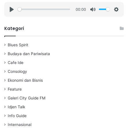
00:00
P
M
S
l
u
e
a
t
t
Kategori
y
e
t
i
Blues Spirit
n
g
Budaya dan Pariwisata
s
Cafe Ide
Consology
Ekonomi dan Bisnis
Feature
Galeri City Guide FM
Idjen Talk
Info Guide
Internasional