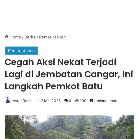
Home
/
Berita
/
Pemerintahan
Pemerintahan
Cegah Aksi Nekat Terjadi
Lagi di Jembatan Cangar, Ini
Langkah Pemkot Batu
Asrur Rodzi
2 Mei 2026
0
100
1 minute read