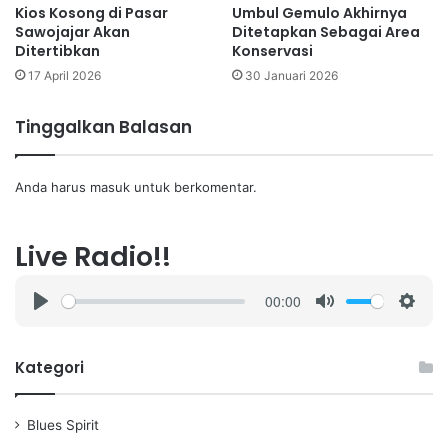
Kios Kosong di Pasar
Umbul Gemulo Akhirnya
Sawojajar Akan
Ditetapkan Sebagai Area
Ditertibkan
Konservasi
17 April 2026
30 Januari 2026
Tinggalkan Balasan
Anda harus
masuk
untuk berkomentar.
Live Radio!!
00:00
P
M
S
l
u
e
a
t
t
Kategori
y
e
t
i
Blues Spirit
n