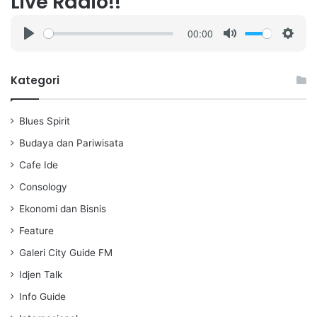
Live Radio!!
00:00
P
M
S
l
u
e
a
t
t
Kategori
y
e
t
i
Blues Spirit
n
g
Budaya dan Pariwisata
s
Cafe Ide
Consology
Ekonomi dan Bisnis
Feature
Galeri City Guide FM
Idjen Talk
Info Guide