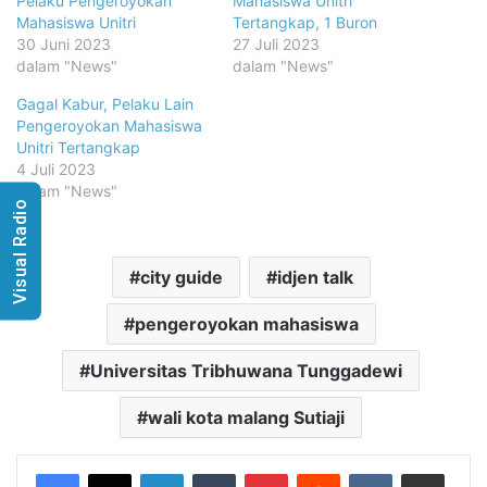
Pelaku Pengeroyokan
Mahasiswa Unitri
Mahasiswa Unitri
Tertangkap, 1 Buron
30 Juni 2023
27 Juli 2023
dalam "News"
dalam "News"
Gagal Kabur, Pelaku Lain
Pengeroyokan Mahasiswa
Unitri Tertangkap
4 Juli 2023
dalam "News"
Visual Radio
city guide
idjen talk
pengeroyokan mahasiswa
Universitas Tribhuwana Tunggadewi
wali kota malang Sutiaji
LinkedIn
Tumblr
Pinterest
Reddit
VKontakte
Share via Email