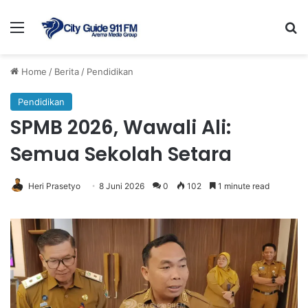
Menu
Se
Home
/
Berita
/
Pendidikan
Pendidikan
SPMB 2026, Wawali Ali:
Semua Sekolah Setara
Heri Prasetyo
8 Juni 2026
0
102
1 minute read