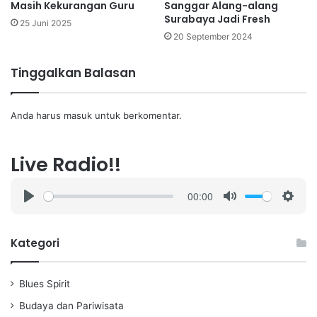
Masih Kekurangan Guru
Sanggar Alang-alang
Surabaya Jadi Fresh
25 Juni 2025
20 September 2024
Tinggalkan Balasan
Anda harus
masuk
untuk berkomentar.
Live Radio!!
00:00
P
M
S
l
u
e
a
t
t
Kategori
y
e
t
i
Blues Spirit
n
g
Budaya dan Pariwisata