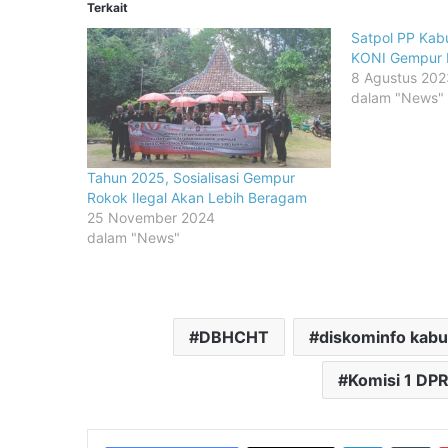
Terkait
Satpol PP Kab
KONI Gempur R
8 Agustus 202
dalam "News"
Tahun 2025, Sosialisasi Gempur
Rokok Ilegal Akan Lebih Beragam
25 November 2024
dalam "News"
DBHCHT
diskominfo kab
Komisi 1 DP
LinkedIn
Tu