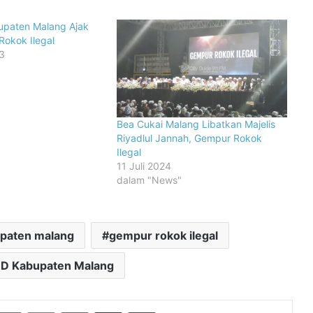
upaten Malang Ajak
okok Ilegal
3
Bea Cukai Malang Libatkan Majelis
Riyadlul Jannah, Gempur Rokok
Ilegal
11 Juli 2024
dalam "News"
upaten malang
gempur rokok ilegal
RD Kabupaten Malang
mblr
Pinterest
Reddit
VKontakte
Share via Email
Print