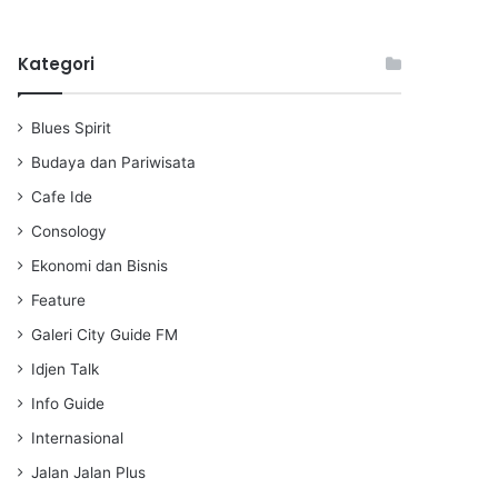
l
u
e
a
t
t
Kategori
y
e
t
i
n
Blues Spirit
g
s
Budaya dan Pariwisata
Cafe Ide
Consology
Ekonomi dan Bisnis
Feature
Galeri City Guide FM
Idjen Talk
Info Guide
Internasional
Jalan Jalan Plus