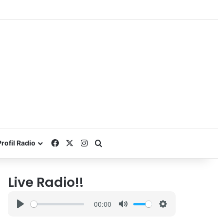
Facebook
X
Instagram
Search for
Profil Radio
Live Radio!!
00:00
P
M
S