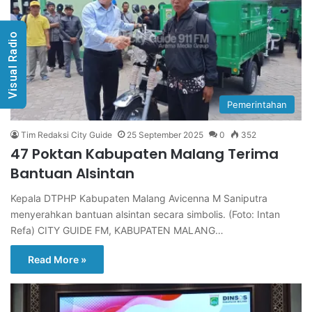
Visual Radio
Pemerintahan
Tim Redaksi City Guide
25 September 2025
0
352
47 Poktan Kabupaten Malang Terima
Bantuan Alsintan
Kepala DTPHP Kabupaten Malang Avicenna M Saniputra
menyerahkan bantuan alsintan secara simbolis. (Foto: Intan
Refa) CITY GUIDE FM, KABUPATEN MALANG…
Read More »