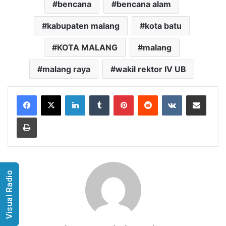
bencana
bencana alam
kabupaten malang
kota batu
KOTA MALANG
malang
malang raya
wakil rektor IV UB
LinkedIn
Tumblr
Pinterest
Reddit
VKontakte
Share via Email
Print
Visual Radio