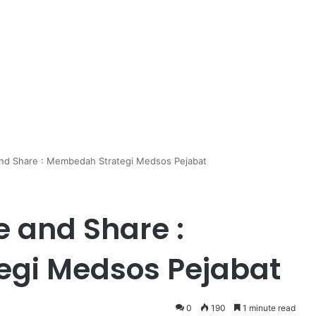
 and Share : Membedah Strategi Medsos Pejabat
ke and Share :
gi Medsos Pejabat
0
190
1 minute read