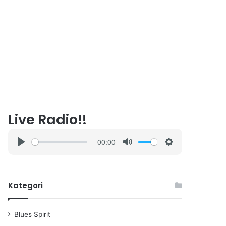
Live Radio!!
00:00
P
M
S
l
u
e
a
t
t
Kategori
y
e
t
i
n
Blues Spirit
g