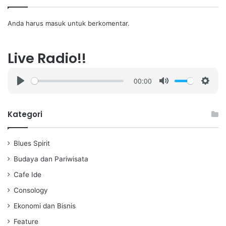
Anda harus
masuk
untuk berkomentar.
Live Radio!!
00:00
P
M
S
l
u
e
a
t
t
Kategori
y
e
t
i
Blues Spirit
n
g
Budaya dan Pariwisata
s
Cafe Ide
Consology
Ekonomi dan Bisnis
Feature