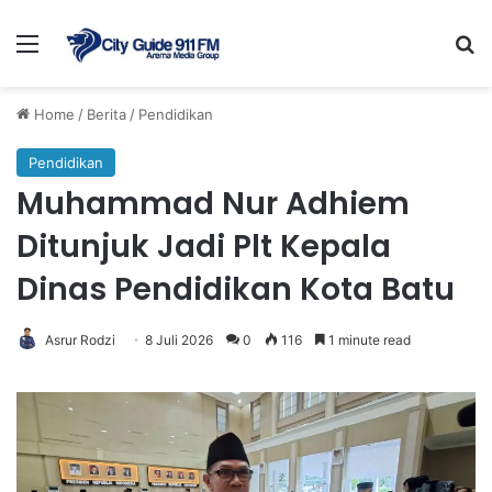
Menu
Se
Home
/
Berita
/
Pendidikan
Pendidikan
Muhammad Nur Adhiem
Ditunjuk Jadi Plt Kepala
Dinas Pendidikan Kota Batu
Asrur Rodzi
8 Juli 2026
0
116
1 minute read