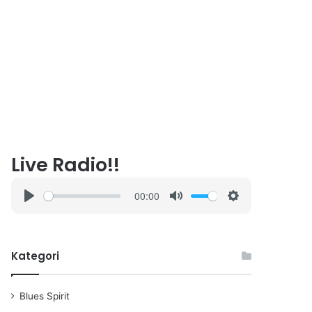
Live Radio!!
00:00
P
M
S
l
u
e
a
t
t
Kategori
y
e
t
i
n
Blues Spirit
g