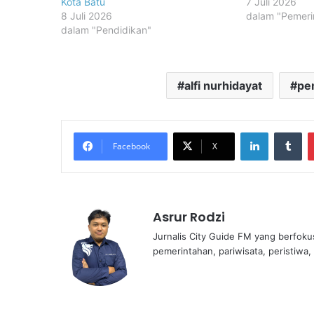
Kota Batu
7 Juli 2026
8 Juli 2026
dalam "Pemeri
dalam "Pendidikan"
alfi nurhidayat
pe
LinkedIn
Tu
Facebook
X
Asrur Rodzi
Jurnalis City Guide FM yang berfoku
pemerintahan, pariwisata, peristiwa,