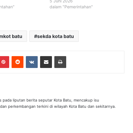
5 Juni 2026
ntahan"
dalam "Pemerintahan"
mkot batu
sekda kota batu
mblr
Pinterest
Reddit
VKontakte
Share via Email
Print
s pada liputan berita seputar Kota Batu, mencakup isu
 dan perkembangan terkini di wilayah Kota Batu dan sekitarnya.