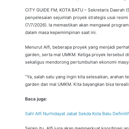
CITY GUIDE FM, KOTA BATU – Sekretaris Daerah (Se
penyelesaian sejumlah proyek strategis usai resmi 
(7/7/2026). Ia memastikan akan mengawal program p
dalam masa kepemimpinan saat ini.
Menurut Alfi, beberapa proyek yang menjadi perha
garden, serta mal UMKM. Ketiga proyek tersebut d
sekaligus mendorong pertumbuhan ekonomi masya
“Ya, salah satu yang ingin kita selesaikan, arahan te
garden dan mal UMKM. Kita bayangkan bisa terealisas
Baca juga:
Sah! Alfi Nurhidayat Jabat Sekda Kota Batu Definitif
Selain itu, Alfi juga akan memperkuat koordinasi 