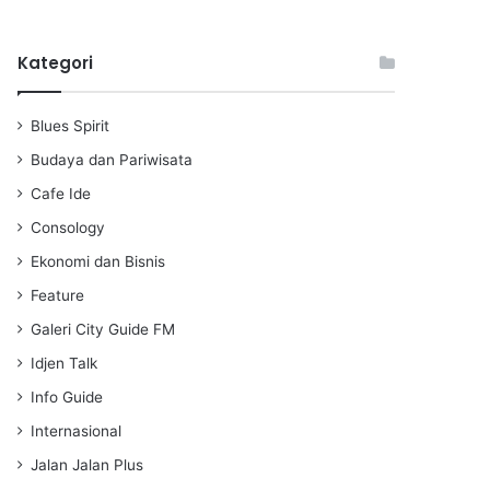
l
u
e
a
t
t
Kategori
y
e
t
i
n
Blues Spirit
g
s
Budaya dan Pariwisata
Cafe Ide
Consology
Ekonomi dan Bisnis
Feature
Galeri City Guide FM
Idjen Talk
Info Guide
Internasional
Jalan Jalan Plus