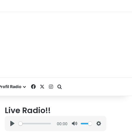
Facebook
X
Instagram
Search for
Profil Radio
Live Radio!!
00:00
P
M
S