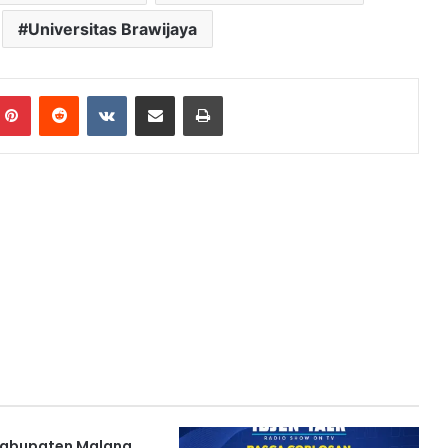
Universitas Brawijaya
mblr
Pinterest
Reddit
VKontakte
Share via Email
Print
Kabupaten Malang