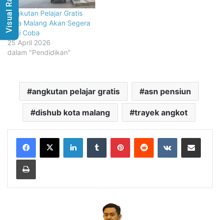
Visual Radio
Angkutan Pelajar Gratis
Kota Malang Akan Segera
Diuji Coba
25 April 2026
dalam "Pendidikan"
angkutan pelajar gratis
asn pensiun
dishub kota malang
trayek angkot
LinkedIn
Tumblr
Pinterest
Reddit
VKontakte
Share via Email
Print