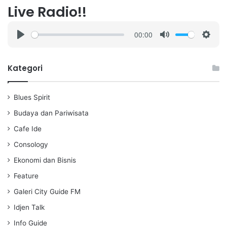
Live Radio!!
00:00
P
M
S
l
u
e
a
t
t
Kategori
y
e
t
i
Blues Spirit
n
g
Budaya dan Pariwisata
s
Cafe Ide
Consology
Ekonomi dan Bisnis
Feature
Galeri City Guide FM
Idjen Talk
Info Guide