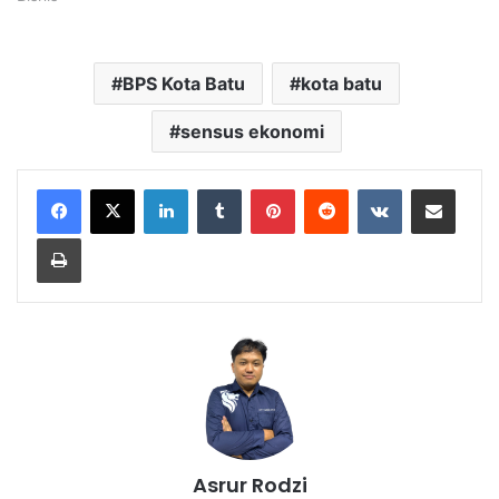
BPS Kota Batu
kota batu
sensus ekonomi
LinkedIn
Tumblr
Pinterest
Reddit
VKontakte
Share via Email
Print
Asrur Rodzi