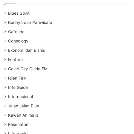
y
e
t
i
Blues Spirit
n
g
Budaya dan Pariwisata
s
Cafe Ide
Consology
Ekonomi dan Bisnis
Feature
Galeri City Guide FM
Idjen Talk
Info Guide
Internasional
Jalan Jalan Plus
Kawan Animalia
Kesehatan
Life Hacks