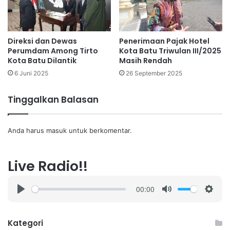
Direksi dan Dewas
Penerimaan Pajak Hotel
Perumdam Among Tirto
Kota Batu Triwulan III/2025
Kota Batu Dilantik
Masih Rendah
6 Juni 2025
26 September 2025
Tinggalkan Balasan
Anda harus
masuk
untuk berkomentar.
Live Radio!!
00:00
P
M
S
l
u
e
a
t
t
Kategori