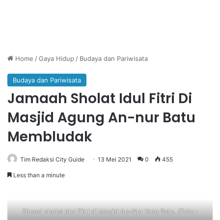
Home
/
Gaya Hidup
/
Budaya dan Pariwisata
Budaya dan Pariwisata
Jamaah Sholat Idul Fitri Di
Masjid Agung An-nur Batu
Membludak
Tim Redaksi City Guide
13 Mei 2021
0
455
Less than a minute
Situasi sholat Idul Fitri di Masjid An-Nur Kota Batu. (Foto :