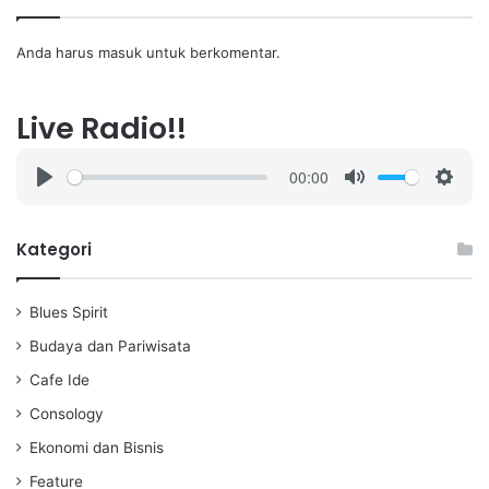
Anda harus
masuk
untuk berkomentar.
Live Radio!!
00:00
P
M
S
l
u
e
a
t
t
Kategori
y
e
t
i
Blues Spirit
n
g
Budaya dan Pariwisata
s
Cafe Ide
Consology
Ekonomi dan Bisnis
Feature