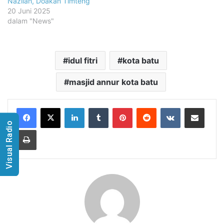
Nazilah, Doakan Timteng
20 Juni 2025
dalam "News"
idul fitri
kota batu
masjid annur kota batu
LinkedIn
Tumblr
Pinterest
Reddit
VKontakte
Share via Email
Visual Radio
Print