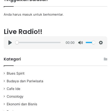
Anda harus
masuk
untuk berkomentar.
Live Radio!!
00:00
P
M
S
l
u
e
a
t
t
Kategori
y
e
t
i
Blues Spirit
n
g
Budaya dan Pariwisata
s
Cafe Ide
Consology
Ekonomi dan Bisnis