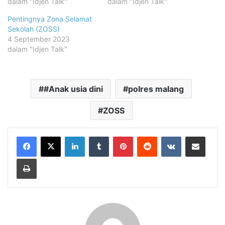
dalam "Idjen Talk"
dalam "Idjen Talk"
Pentingnya Zona Selamat
Sekolah (ZOSS)
4 September 2023
dalam "Idjen Talk"
#Anak usia dini
polres malang
ZOSS
LinkedIn
Tumblr
Pinterest
Reddit
VKontakte
Share via Email
Print