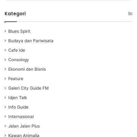
l
u
e
a
t
t
Kategori
y
e
t
i
Blues Spirit
n
g
Budaya dan Pariwisata
s
Cafe Ide
Consology
Ekonomi dan Bisnis
Feature
Galeri City Guide FM
Idjen Talk
Info Guide
Internasional
Jalan Jalan Plus
Kawan Animalia