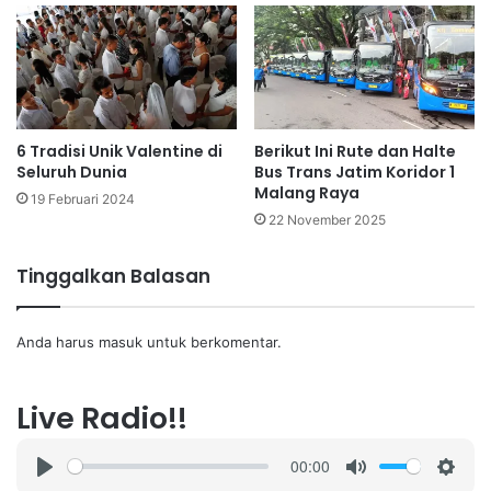
6 Tradisi Unik Valentine di
Berikut Ini Rute dan Halte
Seluruh Dunia
Bus Trans Jatim Koridor 1
Malang Raya
19 Februari 2024
22 November 2025
Tinggalkan Balasan
Anda harus
masuk
untuk berkomentar.
Live Radio!!
00:00
P
M
S