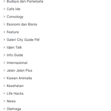
g
Budaya dan Pariwisata
s
Cafe Ide
Consology
Ekonomi dan Bisnis
Feature
Galeri City Guide FM
Idjen Talk
Info Guide
Internasional
Jalan Jalan Plus
Kawan Animalia
Kesehatan
Life Hacks
News
Olahraga