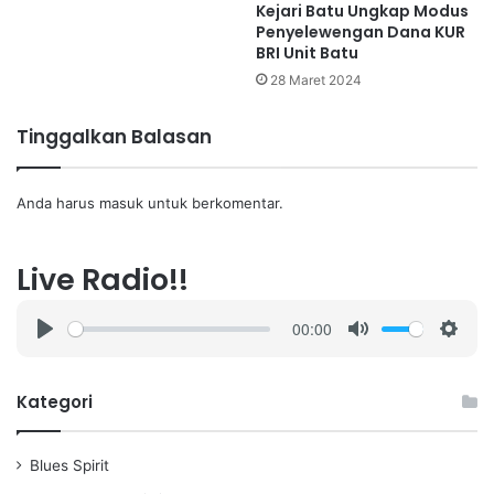
Kejari Batu Ungkap Modus
Penyelewengan Dana KUR
BRI Unit Batu
28 Maret 2024
Tinggalkan Balasan
Anda harus
masuk
untuk berkomentar.
Live Radio!!
00:00
P
M
S
l
u
e
a
t
t
Kategori
y
e
t
i
Blues Spirit
n