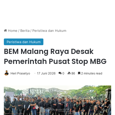
Home
/
Berita
/
Peristiwa dan Hukum
Peristiwa dan Hukum
BEM Malang Raya Desak
Pemerintah Pusat Stop MBG
Heri Prasetyo
17 Juni 2026
0
86
2 minutes read