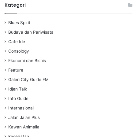
a
t
t
Kategori
y
e
t
i
Blues Spirit
n
g
Budaya dan Pariwisata
s
Cafe Ide
Consology
Ekonomi dan Bisnis
Feature
Galeri City Guide FM
Idjen Talk
Info Guide
Internasional
Jalan Jalan Plus
Kawan Animalia
Kesehatan