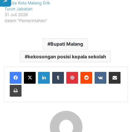
Sekda Kota Malang Erik
Turun Jabatan
31 Juli 2026
dalam "Pemerintahan"
Bupati Malang
kekosongan posisi kepala sekolah
LinkedIn
Tumblr
Pinterest
Reddit
VKontakte
Share via Email
Print