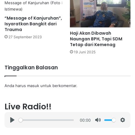
“Message of Kanjuruhan”,
Isyaratkan Bangkit dari
Trauma
Haji Akan Dibawah
27 September 2023
Naungan BPH, Tapi SDM
Tetap dari Kemenag
19 Juni 2025
Tinggalkan Balasan
Anda harus
masuk
untuk berkomentar.
Live Radio!!
00:00
P
M
S
l
u
e