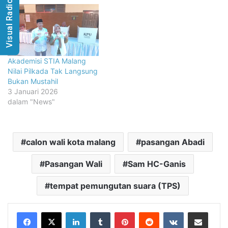
Visual Radio
Akademisi STIA Malang
Nilai Pilkada Tak Langsung
Bukan Mustahil
3 Januari 2026
dalam "News"
calon wali kota malang
pasangan Abadi
Pasangan Wali
Sam HC-Ganis
tempat pemungutan suara (TPS)
LinkedIn
Tumblr
Pinterest
Reddit
VKontakte
Share via Email