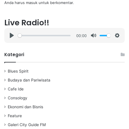
Anda harus
masuk
untuk berkomentar.
Live Radio!!
00:00
P
M
S
l
u
e
a
t
t
Kategori
y
e
t
i
Blues Spirit
n
g
Budaya dan Pariwisata
s
Cafe Ide
Consology
Ekonomi dan Bisnis
Feature
Galeri City Guide FM