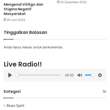
23 Desember 2023
Mengenal Vitiligo dan
Stigma Negatif
Masyarakat
29 Juni 2024
Tinggalkan Balasan
Anda harus
masuk
untuk berkomentar.
Live Radio!!
00:00
P
M
S
l
u
e
a
t
t
Kategori
y
e
t
i
Blues Spirit
n