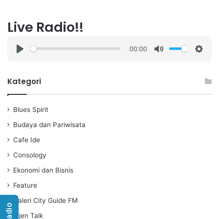
Live Radio!!
00:00
P
M
S
l
u
e
a
t
t
Kategori
y
e
t
i
Blues Spirit
n
g
Budaya dan Pariwisata
s
Cafe Ide
Consology
Ekonomi dan Bisnis
Feature
Galeri City Guide FM
Idjen Talk