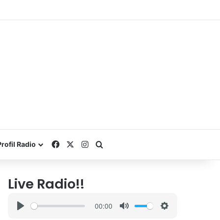
Facebook
X
Instagram
Search for
Profil Radio
Live Radio!!
00:00
P
M
S