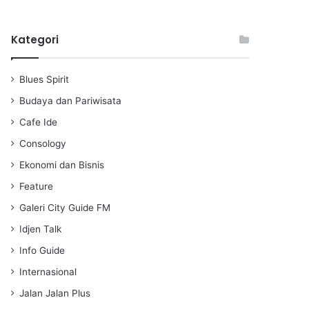
l
u
e
a
t
t
Kategori
y
e
t
i
n
Blues Spirit
g
s
Budaya dan Pariwisata
Cafe Ide
Consology
Ekonomi dan Bisnis
Feature
Galeri City Guide FM
Idjen Talk
Info Guide
Internasional
Jalan Jalan Plus