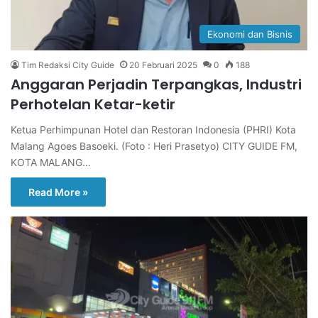
Ekonomi dan Bisnis
Tim Redaksi City Guide
20 Februari 2025
0
188
Anggaran Perjadin Terpangkas, Industri
Perhotelan Ketar-ketir
Ketua Perhimpunan Hotel dan Restoran Indonesia (PHRI) Kota
Malang Agoes Basoeki. (Foto : Heri Prasetyo) CITY GUIDE FM,
KOTA MALANG…
Read More »