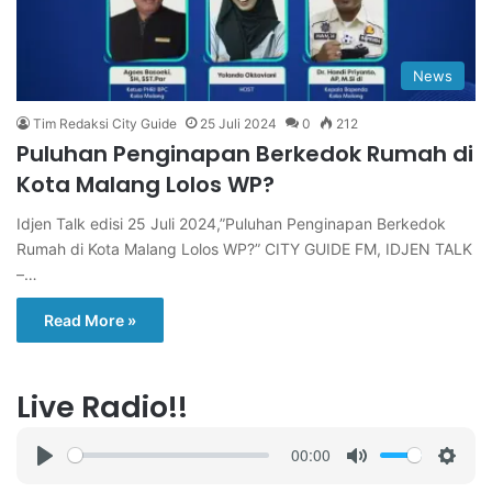
News
Tim Redaksi City Guide
25 Juli 2024
0
212
Puluhan Penginapan Berkedok Rumah di
Kota Malang Lolos WP?
Idjen Talk edisi 25 Juli 2024,”Puluhan Penginapan Berkedok
Rumah di Kota Malang Lolos WP?” CITY GUIDE FM, IDJEN TALK
–…
Read More »
Live Radio!!
00:00
P
M
S