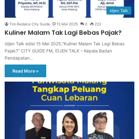
Idjen Talk
Tim Redaksi City Guide
15 Mei 2025
0
222
Kuliner Malam Tak Lagi Bebas Pajak?
Idjen Talk edisi 15 Mei 2025,”Kuliner Malam Tak Lagi Bebas
Pajak?” CITY GUIDE FM, IDJEN TALK – Kepala Badan
Pendapatan…
Read More »