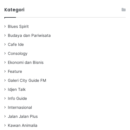
l
u
e
a
t
t
Kategori
y
e
t
i
Blues Spirit
n
g
Budaya dan Pariwisata
s
Cafe Ide
Consology
Ekonomi dan Bisnis
Feature
Galeri City Guide FM
Idjen Talk
Info Guide
Internasional
Jalan Jalan Plus
Kawan Animalia