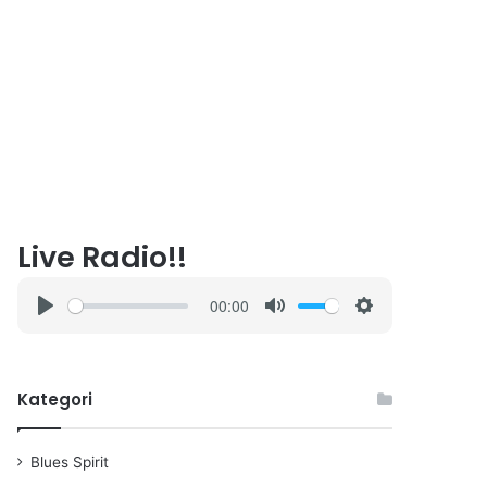
Live Radio!!
00:00
P
M
S
l
u
e
a
t
t
Kategori
y
e
t
i
n
Blues Spirit
g