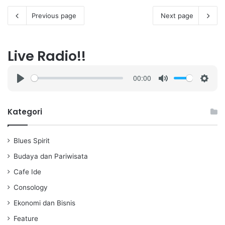
Previous page
Next page
Live Radio!!
00:00
P
M
S
l
u
e
a
t
t
Kategori
y
e
t
i
Blues Spirit
n
g
Budaya dan Pariwisata
s
Cafe Ide
Consology
Ekonomi dan Bisnis
Feature