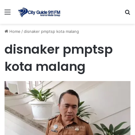
Menu
Se
Home
/
disnaker pmptsp kota malang
disnaker pmptsp
kota malang