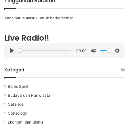
Tinggalkan Balasan
Anda harus
masuk
untuk berkomentar.
Live Radio!!
00:00
P
M
S
l
u
e
a
t
t
Kategori
y
e
t
i
Blues Spirit
n
g
Budaya dan Pariwisata
s
Cafe Ide
Consology
Ekonomi dan Bisnis