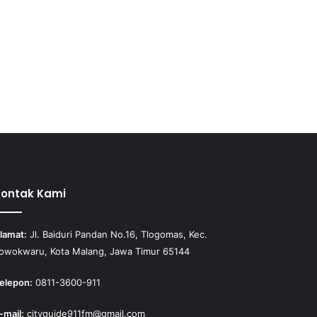
Kontak Kami
lamat:
Jl. Baiduri Pandan No.16, Tlogomas, Kec.
owokwaru, Kota Malang, Jawa Timur 65144
elepon:
0811-3600-911
-mail:
cityguide911fm@gmail.com