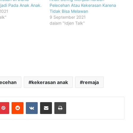
rjadi Pada Anak Anak.
Pelecehan Atau Kekerasan Karena
2021
Tidak Bisa Melawan
alk"
9 September 2021
dalam "Idjen Talk"
lecehan
kekerasan anak
remaja
mblr
Pinterest
Reddit
VKontakte
Share via Email
Print