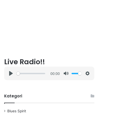
Live Radio!!
00:00
P
M
S
l
u
e
a
t
t
Kategori
y
e
t
i
n
Blues Spirit
g