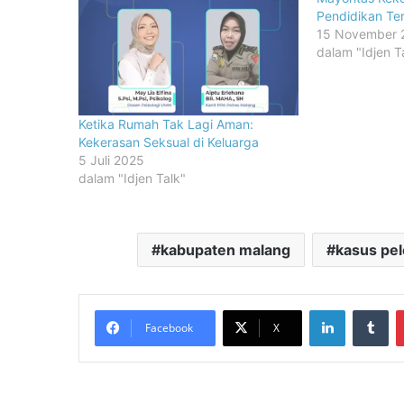
Pendidikan Te
15 November 
dalam "Idjen T
Ketika Rumah Tak Lagi Aman:
Kekerasan Seksual di Keluarga
5 Juli 2025
dalam "Idjen Talk"
kabupaten malang
kasus pe
LinkedIn
Tu
Facebook
X