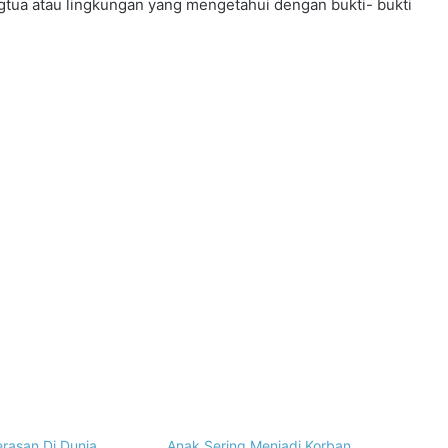
gtua atau lingkungan yang mengetahui dengan bukti- bukti
rasan Di Dunia
Anak Sering Menjadi Korban