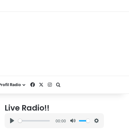
Facebook
X
Instagram
Search for
Profil Radio
Live Radio!!
00:00
P
M
S