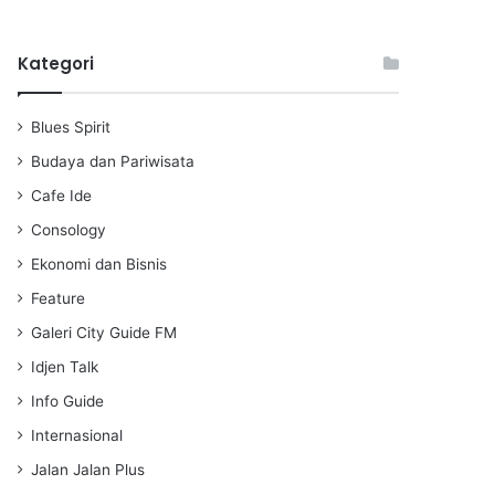
l
u
e
a
t
t
Kategori
y
e
t
i
n
Blues Spirit
g
s
Budaya dan Pariwisata
Cafe Ide
Consology
Ekonomi dan Bisnis
Feature
Galeri City Guide FM
Idjen Talk
Info Guide
Internasional
Jalan Jalan Plus