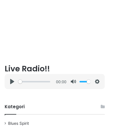
Live Radio!!
00:00
P
M
S
l
u
e
a
t
t
Kategori
y
e
t
i
n
Blues Spirit
g