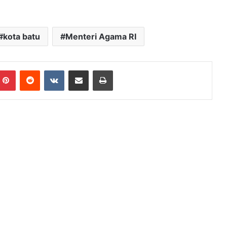
kota batu
Menteri Agama RI
mblr
Pinterest
Reddit
VKontakte
Share via Email
Print