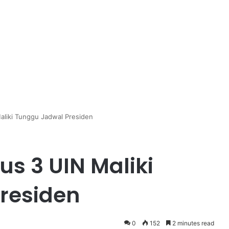
liki Tunggu Jadwal Presiden
s 3 UIN Maliki
residen
0
152
2 minutes read