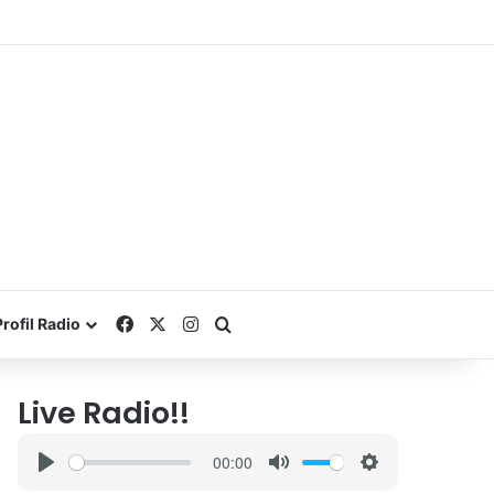
Facebook
X
Instagram
Search for
Profil Radio
Live Radio!!
00:00
P
M
S