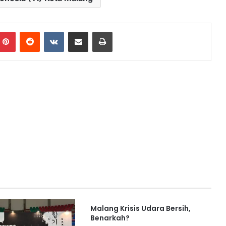
mblr
Pinterest
Reddit
VKontakte
Share via Email
Print
Malang Krisis Udara Bersih,
Benarkah?