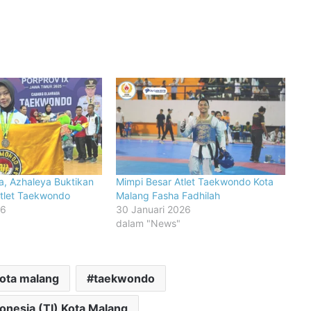
la, Azhaleya Buktikan
Mimpi Besar Atlet Taekwondo Kota
Atlet Taekwondo
Malang Fasha Fadhilah
26
30 Januari 2026
dalam "News"
kota malang
taekwondo
nesia (TI) Kota Malang