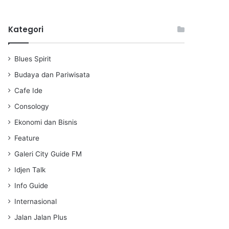
l
u
e
a
t
t
Kategori
y
e
t
i
n
Blues Spirit
g
s
Budaya dan Pariwisata
Cafe Ide
Consology
Ekonomi dan Bisnis
Feature
Galeri City Guide FM
Idjen Talk
Info Guide
Internasional
Jalan Jalan Plus