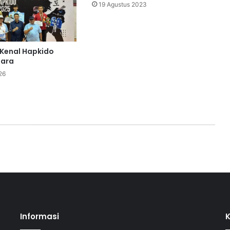
19 Agustus 2023
 Kenal Hapkido
uara
26
Informasi