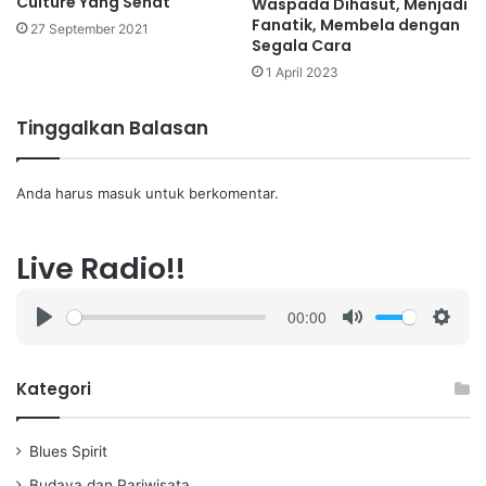
Culture Yang Sehat
Waspada Dihasut, Menjadi
Fanatik, Membela dengan
27 September 2021
Segala Cara
1 April 2023
Tinggalkan Balasan
Anda harus
masuk
untuk berkomentar.
Live Radio!!
00:00
P
M
S
l
u
e
a
t
t
Kategori
y
e
t
i
Blues Spirit
n
g
Budaya dan Pariwisata