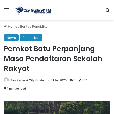
Menu
Se
Home
/
Berita
/
Pendidikan
News
Pendidikan
Pemkot Batu Perpanjang
Masa Pendaftaran Sekolah
Rakyat
Tim Redaksi City Guide
8 Mei 2025
0
172
1 minute read