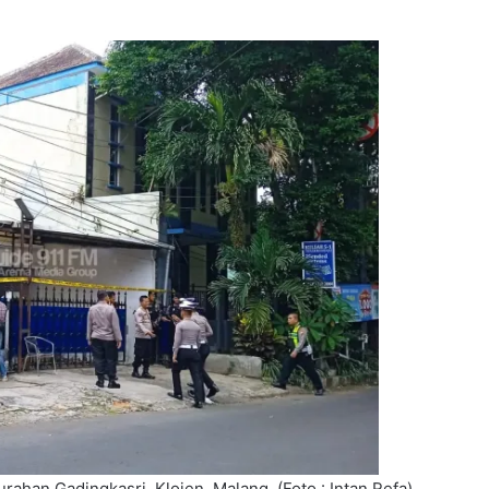
urahan Gadingkasri, Klojen, Malang. (Foto : Intan Refa)