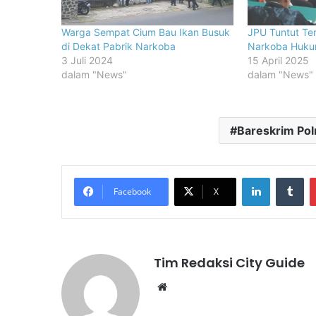
Warga Sempat Cium Bau Ikan Busuk
JPU Tuntut Te
di Dekat Pabrik Narkoba
Narkoba Huku
3 Juli 2024
15 April 2025
dalam "News"
dalam "News"
Bareskrim Polr
LinkedIn
Tu
Facebook
X
Tim Redaksi City Guide
Website