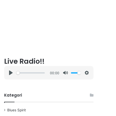
Live Radio!!
00:00
P
M
S
l
u
e
a
t
t
Kategori
y
e
t
i
n
Blues Spirit
g