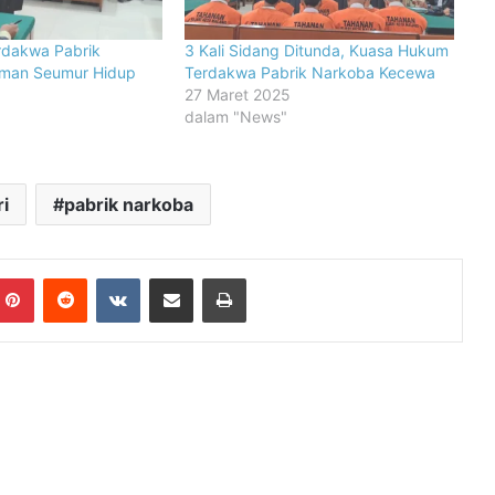
rdakwa Pabrik
3 Kali Sidang Ditunda, Kuasa Hukum
man Seumur Hidup
Terdakwa Pabrik Narkoba Kecewa
27 Maret 2025
dalam "News"
i
pabrik narkoba
mblr
Pinterest
Reddit
VKontakte
Share via Email
Print